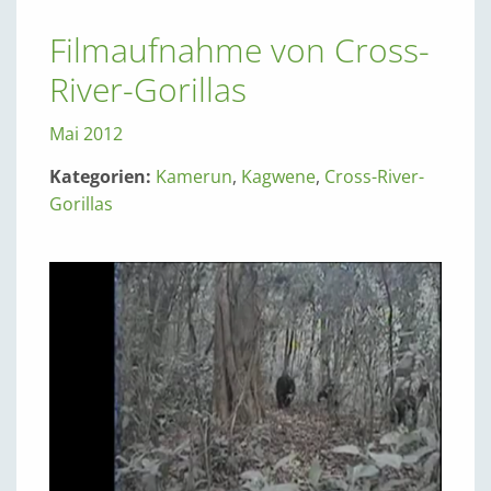
Filmaufnahme von Cross-
River-Gorillas
Mai 2012
Kategorien:
Kamerun
,
Kagwene
,
Cross-River-
Gorillas