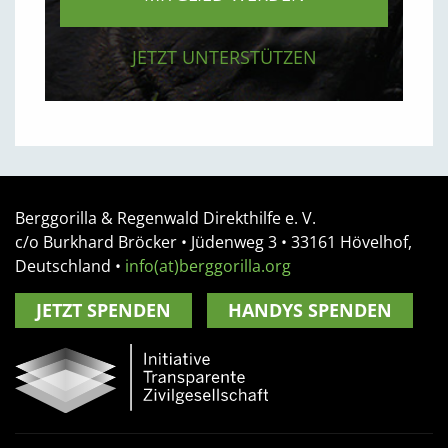
JETZT UNTERSTÜTZEN
Berggorilla & Regenwald Direkthilfe e. V.
c/o Burkhard Bröcker •
Jüdenweg 3
• 33161
Hövelhof,
Deutschland
•
info(at)berggorilla.org
JETZT SPENDEN
HANDYS SPENDEN