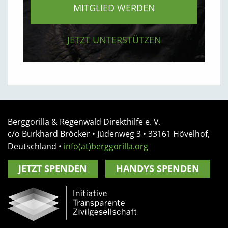
MITGLIED WERDEN
JETZT UNTERSTÜTZEN
Berggorilla & Regenwald Direkthilfe e. V.
c/o Burkhard Bröcker •
Jüdenweg 3
• 33161
Hövelhof,
Deutschland
•
info(at)berggorilla.org
JETZT SPENDEN
HANDYS SPENDEN