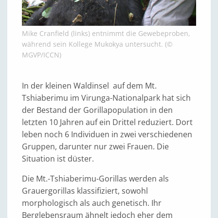
Mike Cranfield (links) entnimmt die Gewebeproben,
während sein Kollege Mukokya untersucht. (©
MGVP/ICCN)
In der kleinen Waldinsel auf dem Mt.
Tshiaberimu im Virunga-Nationalpark hat sich
der Bestand der Gorillapopulation in den
letzten 10 Jahren auf ein Drittel reduziert. Dort
leben noch 6 Individuen in zwei verschiedenen
Gruppen, darunter nur zwei Frauen. Die
Situation ist düster.
Die Mt.-Tshiaberimu-Gorillas werden als
Grauergorillas klassifiziert, sowohl
morphologisch als auch genetisch. Ihr
Berglebensraum ähnelt jedoch eher dem