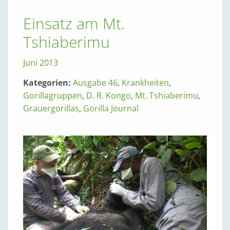
Einsatz am Mt.
Tshiaberimu
Juni 2013
Kategorien:
Ausgabe 46
,
Krankheiten
,
Gorillagruppen
,
D. R. Kongo
,
Mt. Tshiaberimu
,
Grauergorillas
,
Gorilla Journal