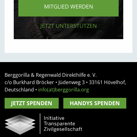
MITGLIED WERDEN
JETZT UNTERSTÜTZEN
Berggorilla & Regenwald Direkthilfe e. V.
c/o Burkhard Bröcker •
Jüdenweg 3
• 33161
Hövelhof,
Deutschland
•
info(at)berggorilla.org
JETZT SPENDEN
HANDYS SPENDEN