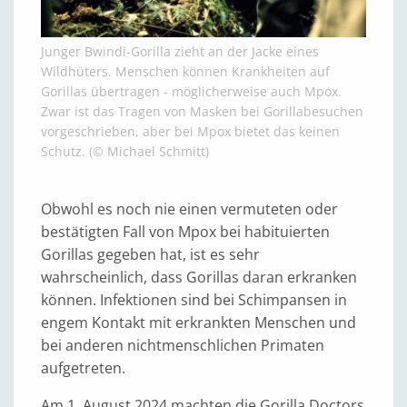
Junger Bwindi-Gorilla zieht an der Jacke eines
Wildhüters. Menschen können Krankheiten auf
Gorillas übertragen - möglicherweise auch Mpox.
Zwar ist das Tragen von Masken bei Gorillabesuchen
vorgeschrieben, aber bei Mpox bietet das keinen
Schutz. (© Michael Schmitt)
Obwohl es noch nie einen vermuteten oder
bestätigten Fall von Mpox bei habituierten
Gorillas gegeben hat, ist es sehr
wahrscheinlich, dass Gorillas daran erkranken
können. Infektionen sind bei Schimpansen in
engem Kontakt mit erkrankten Menschen und
bei anderen nichtmenschlichen Primaten
aufgetreten.
Am 1. August 2024 machten die Gorilla Doctors