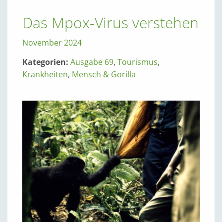
Das Mpox-Virus verstehen
November 2024
Kategorien:
Ausgabe 69
,
Tourismus
,
Krankheiten
,
Mensch & Gorilla