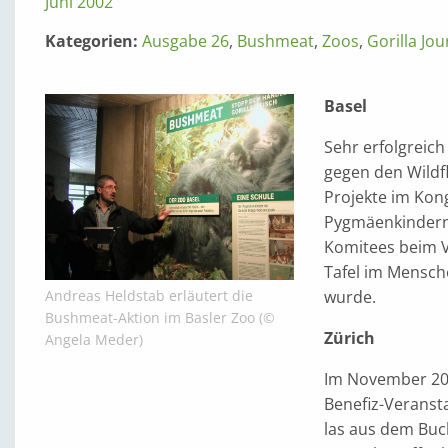
Juni 2002
Kategorien:
Ausgabe 26
,
Bushmeat
,
Zoos
,
Gorilla Jou
Basel
Sehr erfolgreic
gegen den Wildfl
Projekte im Kon
Pygmäenkindern 
Komitees beim Vi
Tafel im Mensch
wurde.
Andreas Heldstab erläutert die
Bushmeat-Aktion im Basler Zoo (©
Zürich
Angela Meder)
Im November 200
Benefiz-Veransta
las aus dem Buc