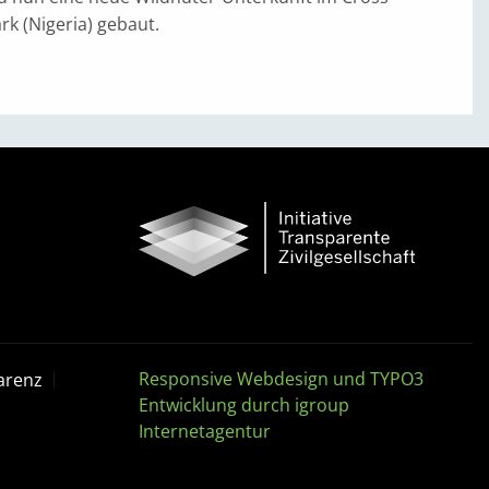
rk (Nigeria) gebaut.
Responsive Webdesign und TYPO3
arenz
Entwicklung durch igroup
Internetagentur