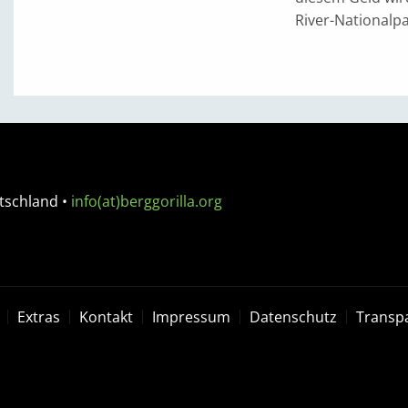
River-Nationalpa
tschland
•
info(at)berggorilla.org
Extras
Kontakt
Impressum
Datenschutz
Transp