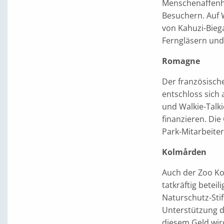
Menschenaffenh
Besuchern. Auf 
von Kahuzi-Biega
Ferngläsern un
Romagne
Der französische
entschloss sich
und Walkie-Talki
finanzieren. Die
Park-Mitarbeitern
Kolmården
Auch der Zoo Ko
tatkräftig betei
Naturschutz-Stif
Unterstützung d
diesem Geld wir