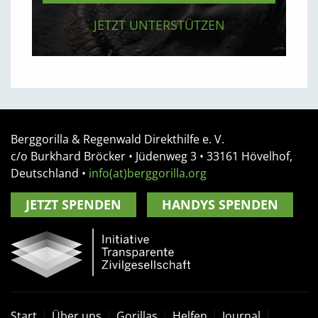
JETZT UNTERSTÜTZEN
Berggorilla & Regenwald Direkthilfe e. V.
c/o Burkhard Bröcker •
Jüdenweg 3
• 33161
Hövelhof,
Deutschland
•
info(at)berggorilla.org
JETZT SPENDEN
HANDYS SPENDEN
Start
Über uns
Gorillas
Helfen
Journal