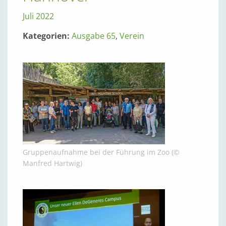
Juli 2022
Kategorien:
Ausgabe 65
,
Verein
Gruppenaufnahme bei der Führung im Zoo (©
Manfred Hartwig)