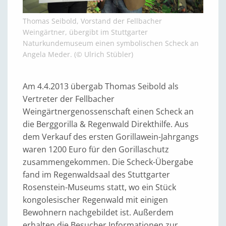
Thomas Seibold, Vorstand der Fellbacher
Weingärtner, übergibt im Stuttgarter
Naturkundemuseum einen symbolischen Scheck an
Angela Meder. (© Ulrich Stübler)
Am 4.4.2013 übergab Thomas Seibold als
Vertreter der Fellbacher
Weingärtnergenossenschaft einen Scheck an
die Berggorilla & Regenwald Direkthilfe. Aus
dem Verkauf des ersten Gorillawein-Jahrgangs
waren 1200 Euro für den Gorillaschutz
zusammengekommen. Die Scheck-Übergabe
fand im Regenwaldsaal des Stuttgarter
Rosenstein-Museums statt, wo ein Stück
kongolesischer Regenwald mit einigen
Bewohnern nachgebildet ist. Außerdem
erhalten die Besucher Informationen zur