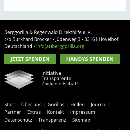
Berggorilla & Regenwald Direkthilfe e. V.
c/o Burkhard Bröcker •
Jüdenweg 3
• 33161
Hövelhof,
Deutschland
•
info(at)berggorilla.org
JETZT SPENDEN
HANDYS SPENDEN
Start
Über uns
Gorillas
Helfen
Journal
Partner
Extras
Kontakt
Impressum
Datenschutz
Transparenz
Sitemap