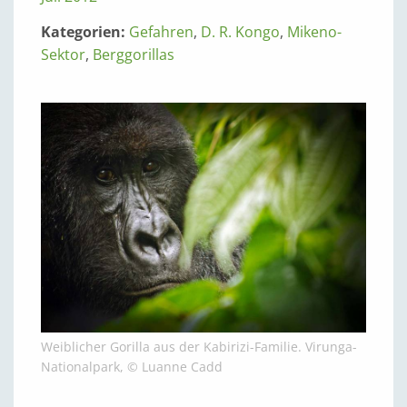
Kategorien:
Gefahren
,
D. R. Kongo
,
Mikeno-
Sektor
,
Berggorillas
Weiblicher Gorilla aus der Kabirizi-Familie. Virunga-
Nationalpark, © Luanne Cadd