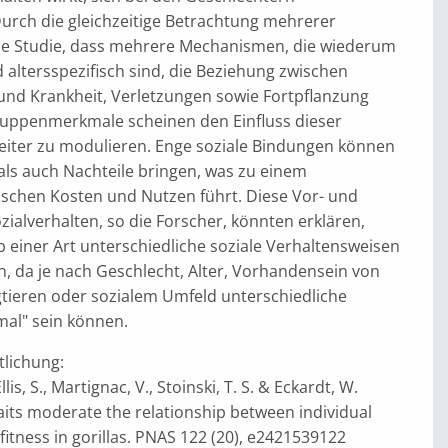
Durch die gleichzeitige Betrachtung mehrerer
die Studie, dass mehrere Mechanismen, die wiederum
 altersspezifisch sind, die Beziehung zwischen
 und Krankheit, Verletzungen sowie Fortpflanzung
ruppenmerkmale scheinen den Einfluss dieser
ter zu modulieren. Enge soziale Bindungen können
als auch Nachteile bringen, was zu einem
chen Kosten und Nutzen führt. Diese Vor- und
zialverhalten, so die Forscher, könnten erklären,
 einer Art unterschiedliche soziale Verhaltensweisen
, da je nach Geschlecht, Alter, Vorhandensein von
tieren oder sozialem Umfeld unterschiedliche
mal" sein können.
tlichung:
llis, S., Martignac, V., Stoinski, T. S. & Eckardt, W.
aits moderate the relationship between individual
 fitness in gorillas. PNAS 122 (20), e2421539122