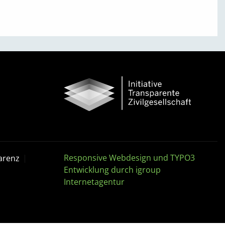
Responsive Webdesign und TYPO3
arenz
Entwicklung durch igroup
Internetagentur