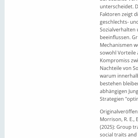
unterscheidet. 
Faktoren zeigt 
geschlechts- und
Sozialverhalten
beeinflussen. G
Mechanismen wei
sowohl Vorteile 
Kompromiss zwis
Nachteile von So
warum innerhalb
bestehen bleiben
abhängigen Jung
Strategien "opti
Originalveröffen
Morrison, R. E., E
(2025): Group tr
social traits and