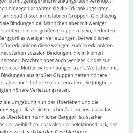
orillas
mit geringeren
Erkrankungsraten verknüpft,
hen hingegen erhöhten sie die Erkrankungsraten.
r am deutlichsten in instabilen Gruppen. Gleichzeitig
ziale Bindungen bei Männchen aber mit weniger
rbunden. In einer großen Gruppe zu sein, bedeutete
erggorillas weniger Verletzungen, bei weiblichen
 dafür erkrankten diese weniger. Zudem erkrankten
mit starken sozialen Bindungen, die in kleinen
 seltener, brachten aber auch weniger Kinder zur
ere dieser Mütter waren häufiger krank. Weibchen mit
n Bindungen aus großen Gruppen hatten höhere
n, aber auch höhere Geburtenraten. Die Jungtiere
eigten höhere Verletzungsraten.
oziale Umgebung nun das Überleben und die
n Berggorillas? Die Forscher führen aus, dass das
das Überleben männlicher Berggorillas stärker
das der weiblichen, dass also der Selektionsdruck, der
halten wirkt, sich bei den Geschlechtern