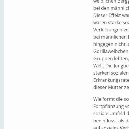
weiblichen Bergg
bei den männlic
Dieser Effekt wa
waren starke so
Verletzungen ve
bei männlichen B
hingegen nicht,
Gorillaweibchen 
Gruppen lebten,
Welt. Die Jungti
starken soziale
Erkrankungsrate
dieser Mütter z
Wie formt die s
Fortpflanzung vo
soziale Umfeld 
beeinflusst als 
auf soziales Ver