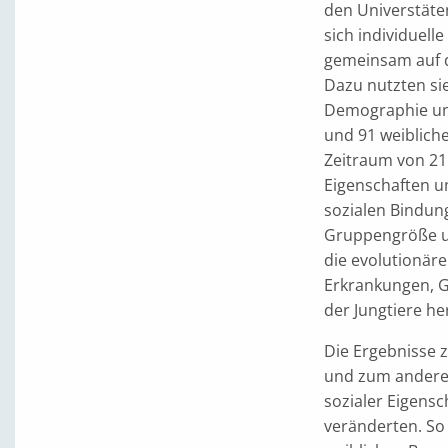
den Universtäte
sich individuel
gemeinsam auf di
Dazu nutzten si
Demographie und
und 91 weiblich
Zeitraum von 21 
Eigenschaften u
sozialen Bindu
Gruppengröße un
die evolutionäre
Erkrankungen, 
der Jungtiere h
Die Ergebnisse z
und zum anderen
sozialer Eigensc
veränderten. So 