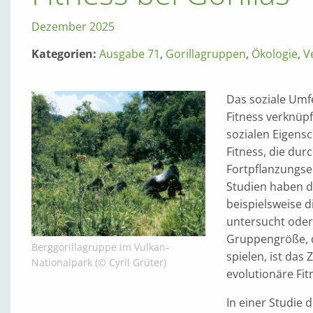
Dezember 2025
Kategorien:
Ausgabe 71
,
Gorillagruppen
,
Ökologie
,
V
Das soziale Umfe
Fitness verknüpft
sozialen Eigens
Fitness, die du
Fortpflanzungser
Studien haben de
beispielsweise d
untersucht oder
Gruppengröße, d
Berggorillagruppe im Vulkan-
spielen, ist da
Nationalpark (© Cyril Grüter)
evolutionäre Fi
In einer Studie 