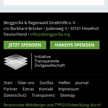
Berggorilla & Regenwald Direkthilfe e. V.
c/o Burkhard Bröcker •
Jüdenweg 3
• 33161
Hövelhof,
Deutschland
•
info(at)berggorilla.org
JETZT SPENDEN
HANDYS SPENDEN
Start
Über uns
Gorillas
Helfen
Journal
Partner
Extras
Kontakt
Impressum
Datenschutz
Transparenz
Sitemap
Responsive Webdesign und TYPO3 Entwicklung durch