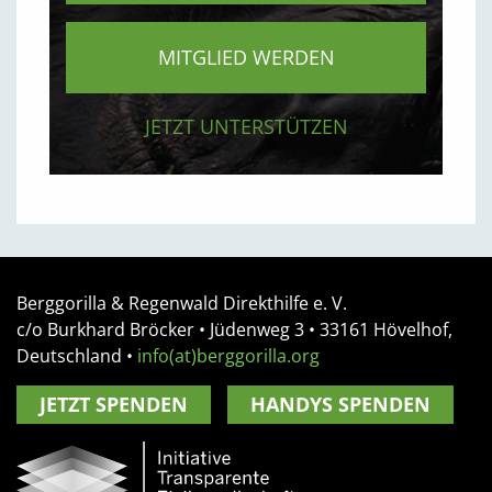
MITGLIED WERDEN
JETZT UNTERSTÜTZEN
Berggorilla & Regenwald Direkthilfe e. V.
c/o Burkhard Bröcker •
Jüdenweg 3
• 33161
Hövelhof,
Deutschland
•
info(at)berggorilla.org
JETZT SPENDEN
HANDYS SPENDEN