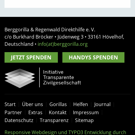
Berggorilla & Regenwald Direkthilfe e. V.
c/o Burkhard Bröcker •
Jüdenweg 3
• 33161
Hövelhof,
Deutschland
•
info(at)berggorilla.org
JETZT SPENDEN
HANDYS SPENDEN
Start
Über uns
Gorillas
Helfen
Journal
Partner
Extras
Kontakt
Impressum
Datenschutz
Transparenz
Sitemap
Responsive Webdesign und TYPO3 Entwicklung durch