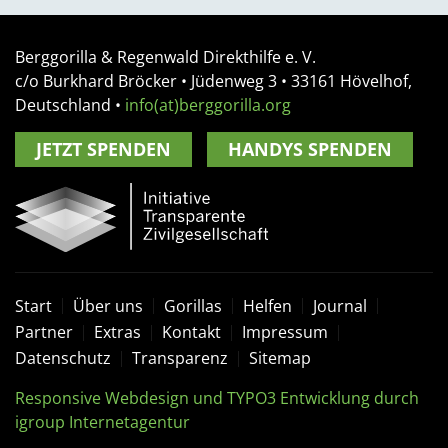
Berggorilla & Regenwald Direkthilfe e. V.
c/o Burkhard Bröcker •
Jüdenweg 3
• 33161
Hövelhof,
Deutschland
•
info(at)berggorilla.org
JETZT SPENDEN
HANDYS SPENDEN
Start
Über uns
Gorillas
Helfen
Journal
Partner
Extras
Kontakt
Impressum
Datenschutz
Transparenz
Sitemap
Responsive Webdesign und TYPO3 Entwicklung durch
igroup Internetagentur