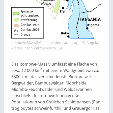
Itombwe Massif Conservation Landscape (© Angela
Meder, nach Karten von WCS)
Das Itombwe-Massiv umfasst eine Fläche von
etwa 12 000 km² mit einem Waldgebiet von ca.
6500 km², das verschiedenste Biotope wie
Bergwälder, Bambuswälder, Moorheide,
Miombo-Feuchtwälder und Waldsavannen
einschließt. In Itombwe leben große
Populationen von Östlichen Schimpansen (Pan
troglodytes schweinfurthii) und Grauergorillas