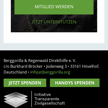
MITGLIED WERDEN
JETZT UNTERSTÜTZEN
Berggorilla & Regenwald Direkthilfe e. V.
c/o Burkhard Bröcker •
Jüdenweg 3
• 33161
Hövelhof,
Deutschland
•
info(at)berggorilla.org
JETZT SPENDEN
HANDYS SPENDEN