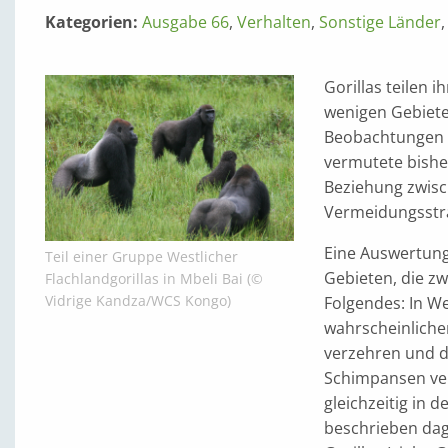
Kategorien:
Ausgabe 66
,
Verhalten
,
Sonstige Länder
Gorillas teilen
wenigen Gebieten
Beobachtungen 
vermutete bishe
Beziehung zwisc
Vermeidungsstra
Eine Auswertung 
Teil einer Gruppe Westlicher
Gebieten, die z
Flachlandgorillas in Mbeli Bai (©
Vidrige Kandza/WCS Kongo)
Folgendes: In W
wahrscheinlicher
verzehren und d
Schimpansen verb
gleichzeitig in
beschrieben dag