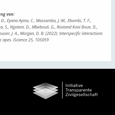
ng von:
t, D., Eyana Ayina, C., Massamba, J.-M., Ebombi, T. F.,
, S., Ngoteni, D., Mbebouti, G., Rostand Koni Boue, D.,
user, J. A., Morgan, D. B. (2022): Interspecific interactions
 apes. iScience 25, 105059