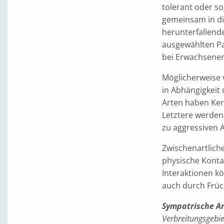
tolerant oder so
gemeinsam in d
herunterfallende
ausgewählten Par
bei Erwachsenen
Möglicherweise 
in Abhängigkeit 
Arten haben Ker
Letztere werden
zu aggressiven 
Zwischenartlich
physische Konta
Interaktionen k
auch durch Früch
Sympatrische Ar
Verbreitungsgebie