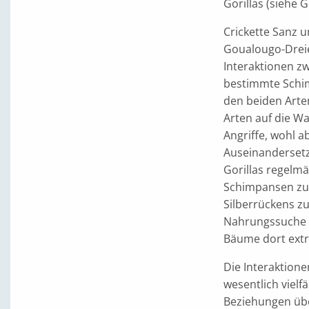
Gorillas (siehe G
Crickette Sanz 
Goualougo-Dreie
Interaktionen zw
bestimmte Schim
den beiden Arte
Arten auf die Wa
Angriffe, wohl 
Auseinandersetz
Gorillas regelmä
Schimpansen zu 
Silberrückens zu
Nahrungssuche s
Bäume dort extr
Die Interaktione
wesentlich vielf
Beziehungen üb