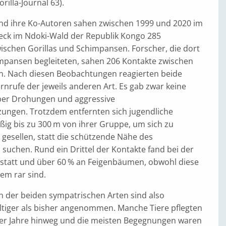
orilla-Journal 63).
und ihre Ko-Autoren sahen zwischen 1999 und 2020 im
ck im Ndoki-Wald der Republik Kongo 285
ischen Gorillas und Schimpansen. Forscher, die dort
pansen begleiteten, sahen 206 Kontakte zwischen
n. Nach diesen Beobachtungen reagierten beide
rnrufe der jeweils anderen Art. Es gab zwar keine
aber Drohungen und aggressive
ungen. Trotzdem entfernten sich jugendliche
ßig bis zu 300 m von ihrer Gruppe, um sich zu
gesellen, statt die schützende Nähe des
 suchen. Rund ein Drittel der Kontakte fand bei der
tatt und über 60 % an Feigenbäumen, obwohl diese
em rar sind.
n der beiden sympatrischen Arten sind also
ältiger als bisher angenommen. Manche Tiere pflegten
er Jahre hinweg und die meisten Begegnungen waren