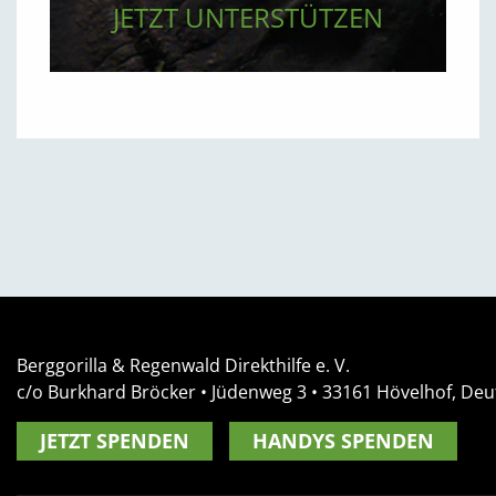
JETZT UNTERSTÜTZEN
Berggorilla & Regenwald Direkthilfe e. V.
c/o Burkhard Bröcker •
Jüdenweg 3
• 33161
Hövelhof, Deu
JETZT SPENDEN
HANDYS SPENDEN