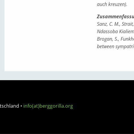
auch kreuzen).
Zusammenfassu
Sanz, C. M., Strai
Ndassoba Kialiema
Brogan, S., Funkho
between sympatric
tschland
•
info(at)berggorilla.org