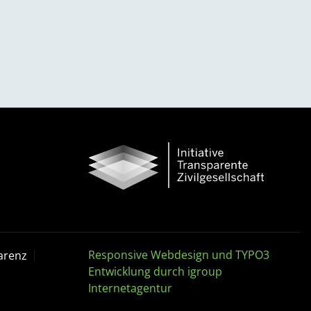
Responsive Webdesign und TYPO3
arenz
Entwicklung durch igroup
Internetagentur