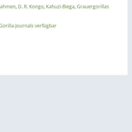
nahmen
,
D. R. Kongo
,
Kahuzi-Biega
,
Grauergorillas
orilla-Journals verfügbar