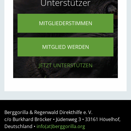
Unterstützer
MITGLIEDERSTIMMEN
MITGLIED WERDEN
JETZT UNTERSTÜTZEN
Berggorilla & Regenwald Direkthilfe e. V.
c/o Burkhard Bröcker •
Jüdenweg 3
• 33161
Hövelhof,
Deutschland
•
info(at)berggorilla.org