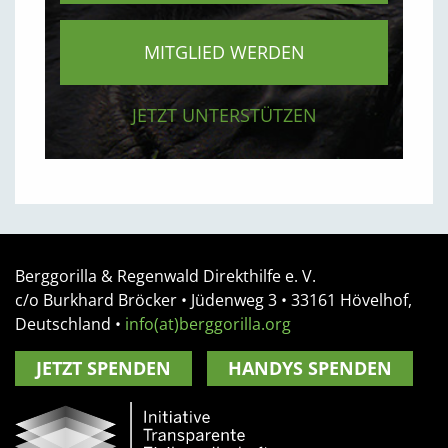
MITGLIED WERDEN
JETZT UNTERSTÜTZEN
Berggorilla & Regenwald Direkthilfe e. V.
c/o Burkhard Bröcker •
Jüdenweg 3
• 33161
Hövelhof,
Deutschland
•
info(at)berggorilla.org
JETZT SPENDEN
HANDYS SPENDEN