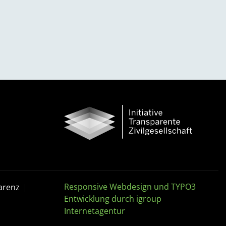
Responsive Webdesign und TYPO3
arenz
Entwicklung durch igroup
Internetagentur