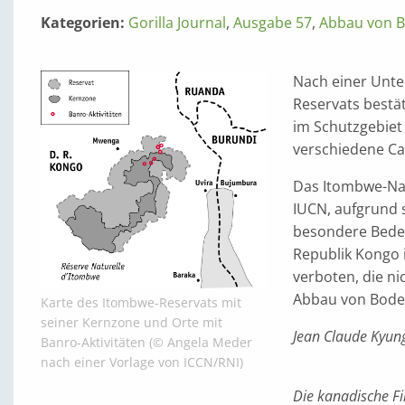
Kategorien:
Gorilla Journal
,
Ausgabe 57
,
Abbau von 
Nach einer Unte
Reservats bestä
im Schutzgebiet 
verschiedene Ca
Das Itombwe-Nat
IUCN, aufgrund s
besondere Bede
Republik Kongo i
verboten, die n
Abbau von Boden
Karte des Itombwe-Reservats mit
seiner Kernzone und Orte mit
Jean Claude Kyun
Banro-Aktivitäten (© Angela Meder
nach einer Vorlage von ICCN/RNI)
Die kanadische Fi