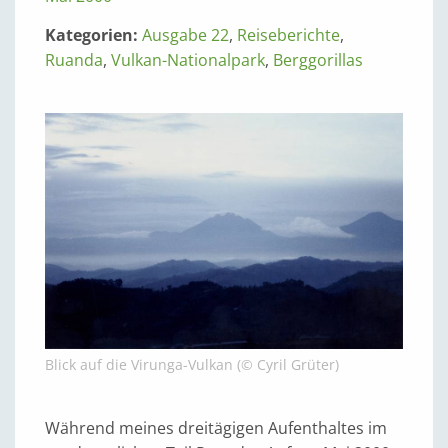
Kategorien:
Ausgabe 22
,
Reiseberichte
,
Ruanda
,
Vulkan-Nationalpark
,
Berggorillas
Blick auf die Virunga-Vulkan (© Cyril Grüter)
Während meines dreitägigen Aufenthaltes im