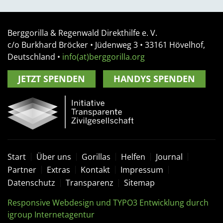
Berggorilla & Regenwald Direkthilfe e. V.
c/o Burkhard Bröcker •
Jüdenweg 3
• 33161
Hövelhof,
Deutschland
•
info(at)berggorilla.org
JETZT SPENDEN
HANDYS SPENDEN
Start
Über uns
Gorillas
Helfen
Journal
Partner
Extras
Kontakt
Impressum
Datenschutz
Transparenz
Sitemap
Responsive Webdesign und TYPO3 Entwicklung durch
igroup Internetagentur