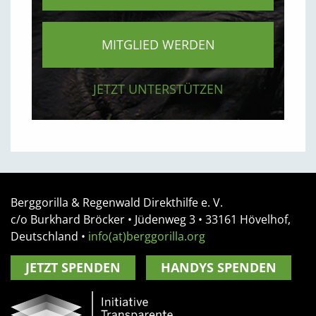
MITGLIED WERDEN
JETZT UNTERSTÜTZEN
Berggorilla & Regenwald Direkthilfe e. V.
c/o Burkhard Bröcker •
Jüdenweg 3
• 33161
Hövelhof,
Deutschland
•
info(at)berggorilla.org
JETZT SPENDEN
HANDYS SPENDEN