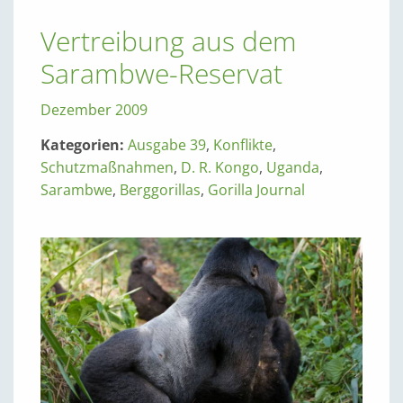
Vertreibung aus dem
Sarambwe-Reservat
Dezember 2009
Kategorien:
Ausgabe 39
,
Konflikte
,
Schutzmaßnahmen
,
D. R. Kongo
,
Uganda
,
Sarambwe
,
Berggorillas
,
Gorilla Journal