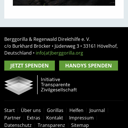
Berggorilla & Regenwald Direkthilfe e. V.
c/o Burkhard Bröcker •
Jüdenweg 3
• 33161
Hövelhof,
Deutschland
•
info(at)berggorilla.org
JETZT SPENDEN
HANDYS SPENDEN
Start
Über uns
Gorillas
Helfen
Journal
Partner
Extras
Kontakt
Impressum
Datenschutz
Transparenz
Sitemap