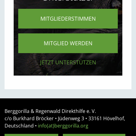
MITGLIEDERSTIMMEN
MITGLIED WERDEN
JETZT UNTERSTÜTZEN
Berggorilla & Regenwald Direkthilfe e. V.
c/o Burkhard Bröcker •
Jüdenweg 3
• 33161
Hövelhof,
Deutschland
•
info(at)berggorilla.org