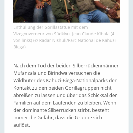
Enthüllung der Gorillastatue mit dem
Vizegouverneur von Südkivu, Jean Claude Kibala (4.
von links) (© Radar Nishuli/Parc National de Kahuzi-
Biega)
Nach dem Tod der beiden Silberrückenmänner
Mufanzala und Birindwa versuchen die
Wildhüter des Kahuzi-Biega-Nationalparks den
Kontakt zu den beiden Gorillagruppen nicht
abreißen zu lassen und über das Schicksal der
Familien auf dem Laufenden zu bleiben. Wenn
der dominante Silberrücken stirbt, besteht
immer die Gefahr, dass die Gruppe sich
auflöst.