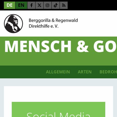
DE
EN
MENSCH & GO
ALLGEMEIN
ARTEN
BEDROH
Social Media