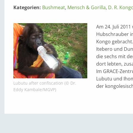
Kategorien:
Bushmeat
,
Mensch & Gorilla
,
D. R. Kong
Am 24. Juli 2011
Hubschrauber i
Kongo gebracht. 
Itebero und Duni
die sechs mit den
dort lebten, zu
Im GRACE-Zentru
Lubutu und Ihome
Lubutu after confiscation (© Dr.
der kongolesisc
Eddy Kambale/MGVP)