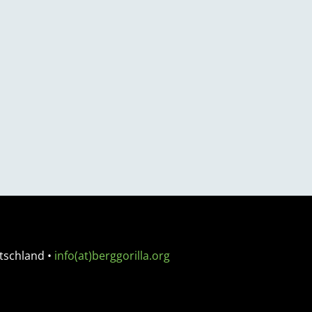
tschland
•
info(at)berggorilla.org