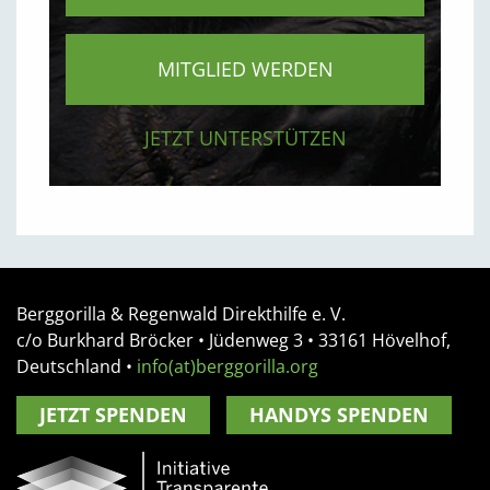
MITGLIED WERDEN
JETZT UNTERSTÜTZEN
Berggorilla & Regenwald Direkthilfe e. V.
c/o Burkhard Bröcker •
Jüdenweg 3
• 33161
Hövelhof,
Deutschland
•
info(at)berggorilla.org
JETZT SPENDEN
HANDYS SPENDEN