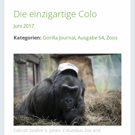
Die einzigartige Colo
Juni 2017
Kategorien:
Gorilla Journal
,
Ausgabe 54
,
Zoos
Colo (© Grahm S. Jones, Columbus Zoo and