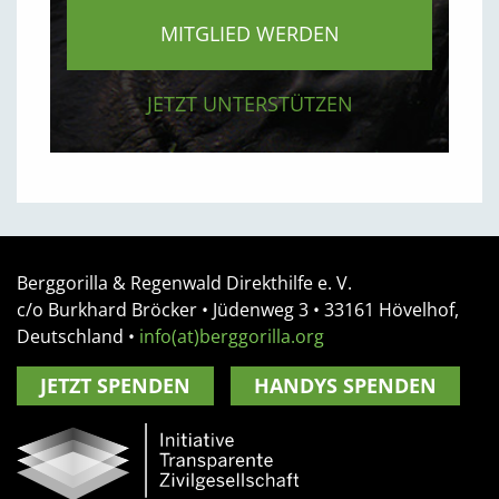
MITGLIED WERDEN
JETZT UNTERSTÜTZEN
Berggorilla & Regenwald Direkthilfe e. V.
c/o Burkhard Bröcker •
Jüdenweg 3
• 33161
Hövelhof,
Deutschland
•
info(at)berggorilla.org
JETZT SPENDEN
HANDYS SPENDEN