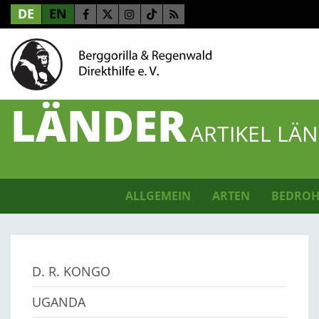
DE
EN
LÄNDER
ARTIKEL LÄ
ALLGEMEIN
ARTEN
BEDROH
D. R. KONGO
UGANDA