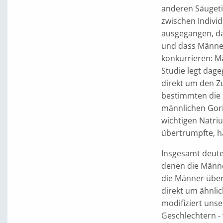
anderen Säugeti
zwischen Indivi
ausgegangen, d
und dass Männe
konkurrieren: 
Studie legt dag
direkt um den Z
bestimmten die 
männlichen Gori
wichtigen Natri
übertrumpfte, h
Insgesamt deuten
denen die Männe
die Männer übe
direkt um ähnli
modifiziert uns
Geschlechtern - 