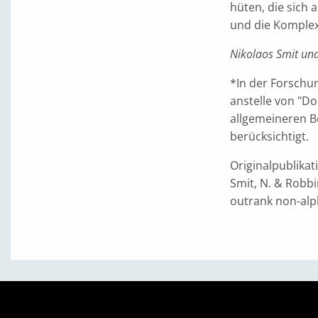
hüten, die sich 
und die Komplexi
Nikolaos Smit un
*In der Forschu
anstelle von "D
allgemeineren Be
berücksichtigt.
Originalpublikat
Smit, N. & Robbi
outrank non-alph