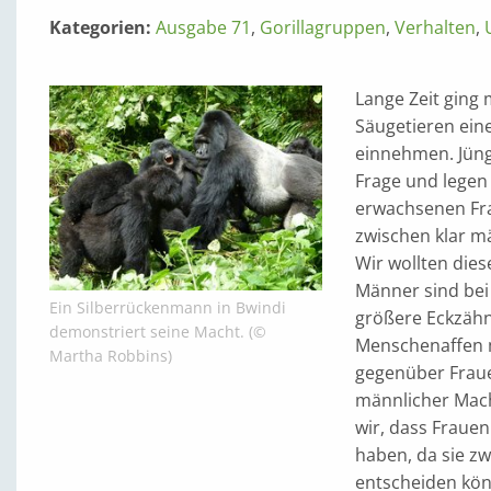
Kategorien:
Ausgabe 71
,
Gorillagruppen
,
Verhalten
,
Lange Zeit ging
Säugetieren ein
einnehmen. Jüng
Frage und legen
erwachsenen Fra
zwischen klar mä
Wir wollten dies
Männer sind bei 
Ein Silberrückenmann in Bwindi
größere Eckzähne
demonstriert seine Macht. (©
Menschenaffen 
Martha Robbins)
gegenüber Fraue
männlicher Macht
wir, dass Fraue
haben, da sie z
entscheiden kön