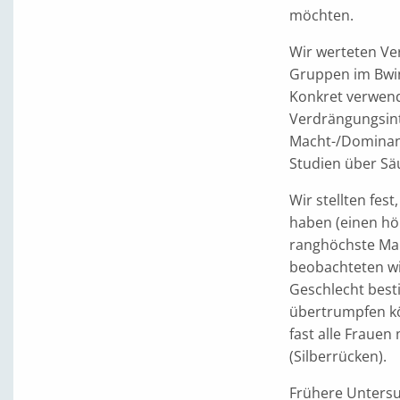
möchten.
Wir werteten Ver
Gruppen im Bwin
Konkret verwen
Verdrängungsint
Macht-/Dominanz
Studien über Säu
Wir stellten fe
haben (einen hö
ranghöchste Ma
beobachteten wi
Geschlecht bes
übertrumpfen k
fast alle Fraue
(Silberrücken).
Frühere Untersu