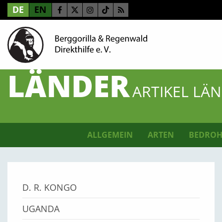
DE
EN
LÄNDER
ARTIKEL LÄ
ALLGEMEIN
ARTEN
BEDROH
D. R. KONGO
UGANDA