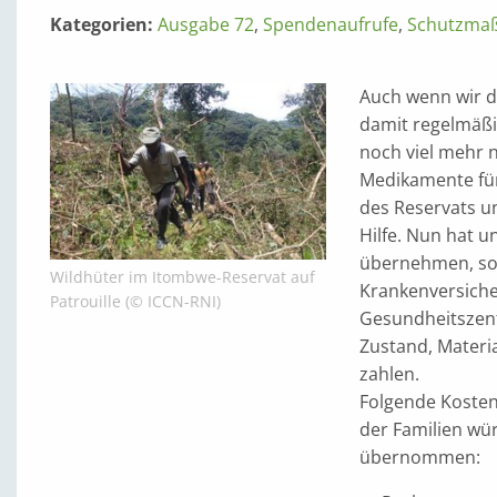
Kategorien:
Ausgabe 72
,
Spendenaufrufe
,
Schutzma
Auch wenn wir d
damit regelmäßi
noch viel mehr n
Medikamente für 
des Reservats u
Hilfe. Nun hat u
übernehmen, sof
Wildhüter im Itombwe-Reservat auf
Krankenversiche
Patrouille (© ICCN-RNI)
Gesundheitszent
Zustand, Materia
zahlen.
Folgende Kosten
der Familien wü
übernommen: