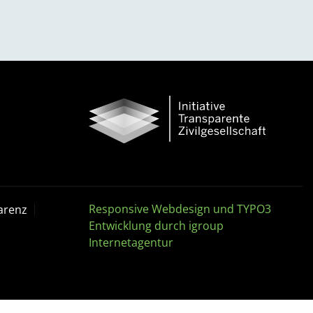
Responsive Webdesign und TYPO3
arenz
Entwicklung durch igroup
Internetagentur