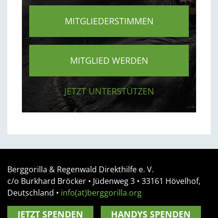
MITGLIEDERSTIMMEN
MITGLIED WERDEN
JETZT UNTERSTÜTZEN
Berggorilla & Regenwald Direkthilfe e. V.
c/o Burkhard Bröcker •
Jüdenweg 3
• 33161
Hövelhof,
Deutschland
•
info(at)berggorilla.org
JETZT SPENDEN
HANDYS SPENDEN