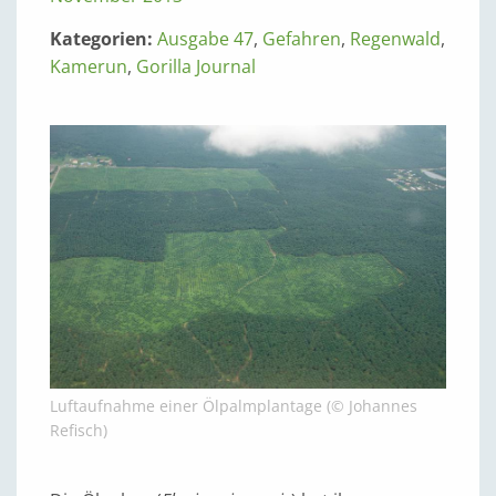
Kategorien:
Ausgabe 47
,
Gefahren
,
Regenwald
,
Kamerun
,
Gorilla Journal
Luftaufnahme einer Ölpalmplantage (© Johannes
Refisch)