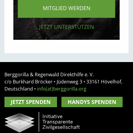
MITGLIED WERDEN
JETZT UNTERSTÜTZEN
Berggorilla & Regenwald Direkthilfe e. V.
c/o Burkhard Bröcker •
Jüdenweg 3
• 33161
Hövelhof,
Deutschland
•
info(at)berggorilla.org
JETZT SPENDEN
HANDYS SPENDEN