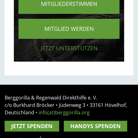
MITGLIEDERSTIMMEN
MITGLIED WERDEN
JETZT UNTERSTÜTZEN
Berggorilla & Regenwald Direkthilfe e. V.
c/o Burkhard Bröcker •
Jüdenweg 3
• 33161
Hövelhof,
Deutschland
•
info(at)berggorilla.org
JETZT SPENDEN
HANDYS SPENDEN