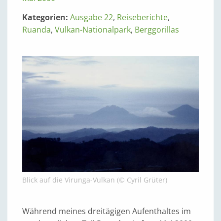
Kategorien:
Ausgabe 22
,
Reiseberichte
,
Ruanda
,
Vulkan-Nationalpark
,
Berggorillas
Blick auf die Virunga-Vulkan (© Cyril Grüter)
Während meines dreitägigen Aufenthaltes im