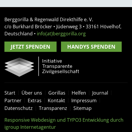
Berggorilla & Regenwald Direkthilfe e. V.
c/o Burkhard Bröcker •
Jüdenweg 3
• 33161
Hövelhof,
Deutschland
•
info(at)berggorilla.org
JETZT SPENDEN
HANDYS SPENDEN
Start
Über uns
Gorillas
Helfen
Journal
Partner
Extras
Kontakt
Impressum
Datenschutz
Transparenz
Sitemap
Responsive Webdesign und TYPO3 Entwicklung durch
igroup Internetagentur