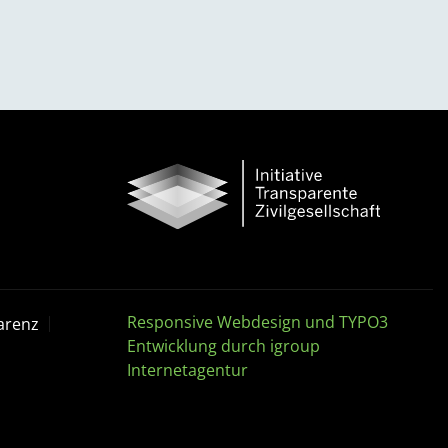
Responsive Webdesign und TYPO3
arenz
Entwicklung durch igroup
Internetagentur