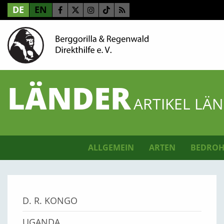
DE
EN
LÄNDER
ARTIKEL LÄ
ALLGEMEIN
ARTEN
BEDROH
D. R. KONGO
UGANDA