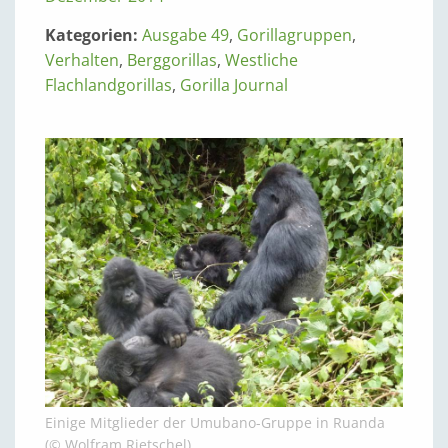
Kategorien:
Ausgabe 49
,
Gorillagruppen
,
Verhalten
,
Berggorillas
,
Westliche
Flachlandgorillas
,
Gorilla Journal
Einige Mitglieder der Umubano-Gruppe in Ruanda
(© Wolfram Rietschel)