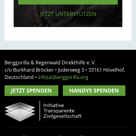
JETZT UNTERSTÜTZEN
Berggorilla & Regenwald Direkthilfe e. V.
c/o Burkhard Bröcker •
Jüdenweg 3
• 33161
Hövelhof,
Deutschland
•
info(at)berggorilla.org
JETZT SPENDEN
HANDYS SPENDEN