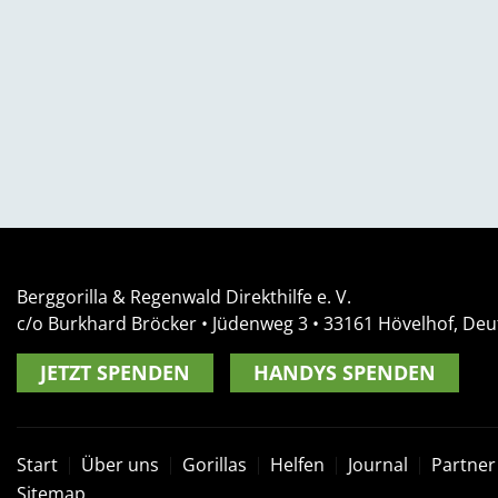
Berggorilla & Regenwald Direkthilfe e. V.
c/o Burkhard Bröcker •
Jüdenweg 3
• 33161
Hövelhof, Deu
JETZT SPENDEN
HANDYS SPENDEN
Start
Über uns
Gorillas
Helfen
Journal
Partner
Sitemap