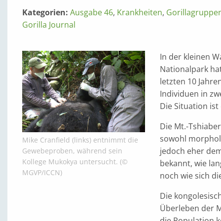
Kategorien:
Ausgabe 46
,
Krankheiten
,
Gorillagruppe
Gorilla Journal
In der kleinen 
Nationalpark hat
letzten 10 Jahren
Individuen in z
Die Situation ist
Die Mt.-Tshiaber
sowohl morpholo
Mike Cranfield (links) entnimmt die
jedoch eher dem 
Gewebeproben, während sein
Kollege Mukokya untersucht. (©
bekannt, wie lan
MGVP/ICCN)
noch wie sich di
Die kongolesisc
Überleben der M
die Population 