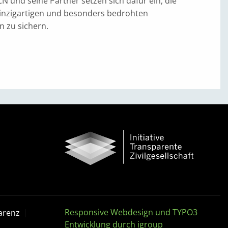
N und seine Partner setzen sich dafür ein, die
einzigartigen und besonders bedrohten
n zu sichern.
Responsive Webdesign und TYPO3
arenz
Entwicklung durch igroup