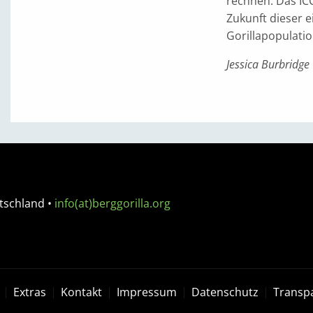
rechnen. Das ICC
Zukunft dieser 
Gorillapopulatio
Jessica Burbridge
tschland
•
info(at)berggorilla.org
Extras
Kontakt
Impressum
Datenschutz
Transp