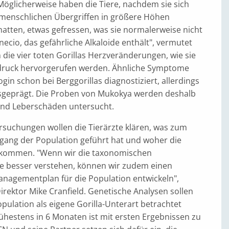
"Möglicherweise haben die Tiere, nachdem sie sich
menschlichen Übergriffen in größere Höhen
atten, etwas gefressen, was sie normalerweise nicht
necio, das gefährliche Alkaloide enthält", vermutet
n die vier toten Gorillas Herzveränderungen, wie sie
druck hervorgerufen werden. Ähnliche Symptome
ogin schon bei Berggorillas diagnostiziert, allerdings
sgeprägt. Die Proben von Mukokya werden deshalb
und Leberschäden untersucht.
rsuchungen wollen die Tierärzte klären, was zum
kgang der Population geführt hat und woher die
kommen. "Wenn wir die taxonomischen
besser verstehen, können wir zudem einen
agementplan für die Population entwickeln",
rektor Mike Cranfield. Genetische Analysen sollen
opulation als eigene Gorilla-Unterart betrachtet
ühestens in 6 Monaten ist mit ersten Ergebnissen zu