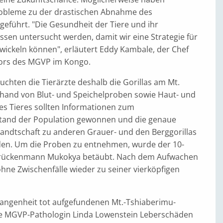
obleme zu der drastischen Abnahme des
geführt. "Die Gesundheit der Tiere und ihr
en untersucht werden, damit wir eine Strategie für
wickeln können", erläutert Eddy Kambale, der Chef
tors des MGVP im Kongo.
chten die Tierärzte deshalb die Gorillas am Mt.
hand von Blut- und Speichelproben sowie Haut- und
es Tieres sollten Informationen zum
tand der Population gewonnen und die genaue
andtschaft zu anderen Grauer- und den Berggorillas
en. Um die Proben zu entnehmen, wurde der 10-
zrückenmann Mukokya betäubt. Nach dem Aufwachen
 ohne Zwischenfälle wieder zu seiner vierköpfigen
rgangenheit tot aufgefundenen Mt.-Tshiaberimu-
die MGVP-Pathologin Linda Lowenstein Leberschäden