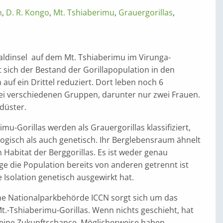
n
,
D. R. Kongo
,
Mt. Tshiaberimu
,
Grauergorillas
,
Waldinsel auf dem Mt. Tshiaberimu im Virunga-
 sich der Bestand der Gorillapopulation in den
 auf ein Drittel reduziert. Dort leben noch 6
wei verschiedenen Gruppen, darunter nur zwei Frauen.
 düster.
imu-Gorillas werden als Grauergorillas klassifiziert,
gisch als auch genetisch. Ihr Berglebensraum ähnelt
Habitat der Berggorillas. Es ist weder genau
ge die Population bereits von anderen getrennt ist
e Isolation genetisch ausgewirkt hat.
he Nationalparkbehörde ICCN sorgt sich um das
t.-Tshiaberimu-Gorillas. Wenn nichts geschieht, hat
keine Zukunftschance. Möglicherweise haben