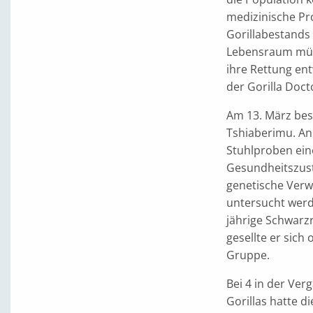
medizinische Pr
Gorillabestands 
Lebensraum müss
ihre Rettung ent
der Gorilla Doc
Am 13. März besu
Tshiaberimu. An
Stuhlproben ein
Gesundheitszus
genetische Verw
untersucht werd
jährige Schwar
gesellte er sich
Gruppe.
Bei 4 in der Ve
Gorillas hatte 