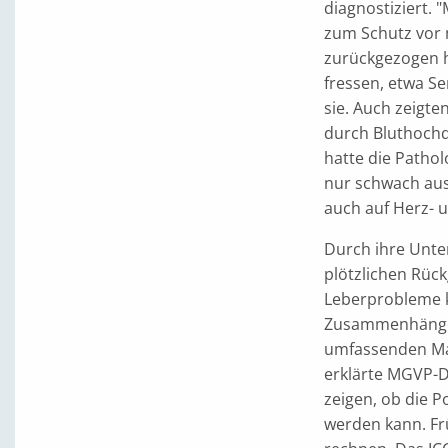
diagnostiziert. 
zum Schutz vor 
zurückgezogen h
fressen, etwa Se
sie. Auch zeigte
durch Bluthoch
hatte die Pathol
nur schwach au
auch auf Herz- 
Durch ihre Unte
plötzlichen Rüc
Leberprobleme 
Zusammenhänge 
umfassenden Man
erklärte MGVP-Di
zeigen, ob die P
werden kann. Fr