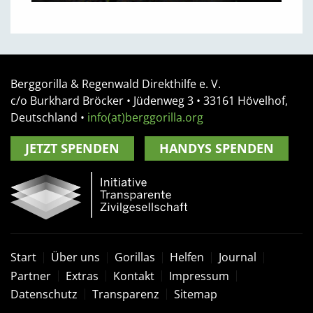
Berggorilla & Regenwald Direkthilfe e. V.
c/o Burkhard Bröcker •
Jüdenweg 3
• 33161
Hövelhof,
Deutschland
•
info(at)berggorilla.org
JETZT SPENDEN
HANDYS SPENDEN
Start
Über uns
Gorillas
Helfen
Journal
Partner
Extras
Kontakt
Impressum
Datenschutz
Transparenz
Sitemap