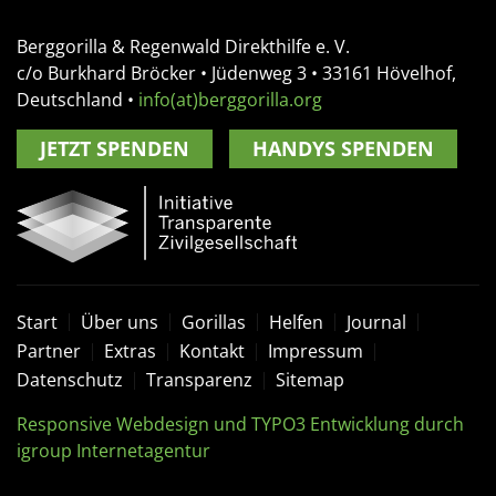
Berggorilla & Regenwald Direkthilfe e. V.
c/o Burkhard Bröcker •
Jüdenweg 3
• 33161
Hövelhof,
Deutschland
•
info(at)berggorilla.org
JETZT SPENDEN
HANDYS SPENDEN
Start
Über uns
Gorillas
Helfen
Journal
Partner
Extras
Kontakt
Impressum
Datenschutz
Transparenz
Sitemap
Responsive Webdesign und TYPO3 Entwicklung durch
igroup Internetagentur