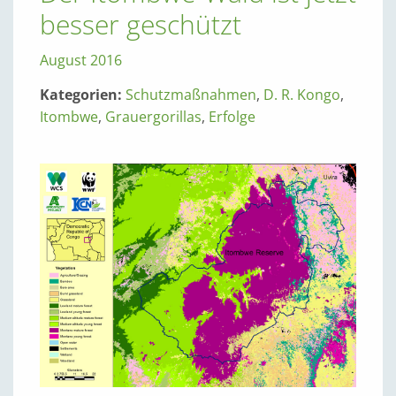
besser geschützt
August 2016
Kategorien:
Schutzmaßnahmen
,
D. R. Kongo
,
Itombwe
,
Grauergorillas
,
Erfolge