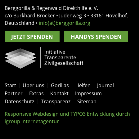
Berggorilla & Regenwald Direkthilfe e. V.
c/o Burkhard Bröcker •
Jüdenweg 3
• 33161
Hövelhof,
Deutschland
•
info(at)berggorilla.org
JETZT SPENDEN
HANDYS SPENDEN
Start
Über uns
Gorillas
Helfen
Journal
Partner
Extras
Kontakt
Impressum
Datenschutz
Transparenz
Sitemap
Responsive Webdesign und TYPO3 Entwicklung durch
igroup Internetagentur