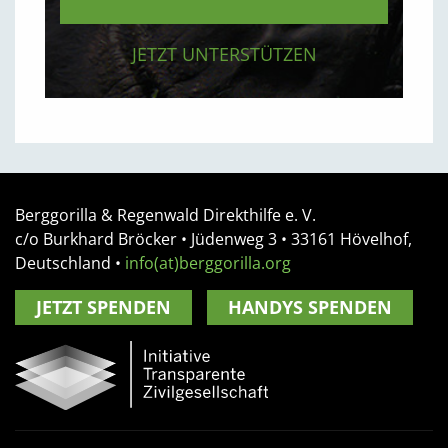
JETZT UNTERSTÜTZEN
Berggorilla & Regenwald Direkthilfe e. V.
c/o Burkhard Bröcker •
Jüdenweg 3
• 33161
Hövelhof,
Deutschland
•
info(at)berggorilla.org
JETZT SPENDEN
HANDYS SPENDEN