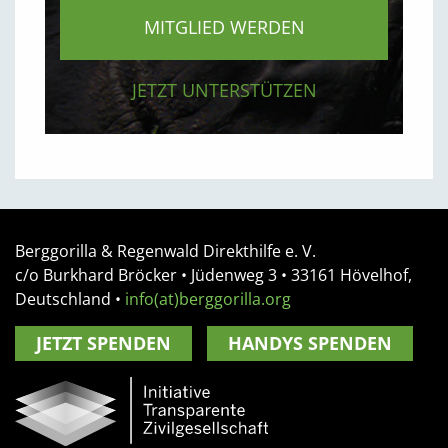
MITGLIED WERDEN
JETZT UNTERSTÜTZEN
Berggorilla & Regenwald Direkthilfe e. V.
c/o Burkhard Bröcker •
Jüdenweg 3
• 33161
Hövelhof,
Deutschland
•
info(at)berggorilla.org
JETZT SPENDEN
HANDYS SPENDEN