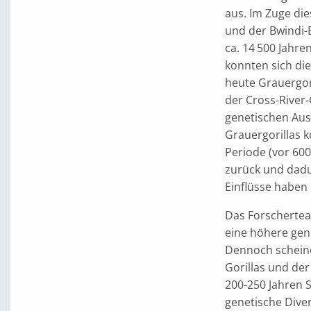
aus. Im Zuge di
und der Bwindi-B
ca. 14 500 Jahre
konnten sich die
heute Grauergor
der Cross-River
genetischen Aus
Grauergorillas
Periode (vor 600
zurück und dadu
Einflüsse haben 
Das Forschertea
eine höhere gene
Dennoch scheine
Gorillas und der
200-250 Jahren 
genetische Diver