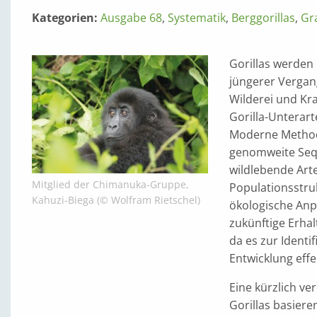
Kategorien:
Ausgabe 68
,
Systematik
,
Berggorillas
,
Gr
Gorillas werden 
jüngerer Vergan
Wilderei und Kra
Gorilla-Unterar
Moderne Methode
genomweite Sequ
wildlebende Arte
Mitglied der Chimanuka-Gruppe,
Populationsstruk
Kahuzi-Biega (© Wolfram Rietschel)
ökologische Anp
zukünftige Erh
da es zur Identi
Entwicklung eff
Eine kürzlich ve
Gorillas basiere