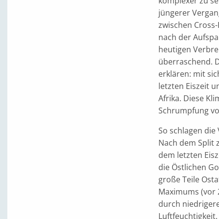
komplexer zu se
jüngerer Vergan
zwischen Cross-R
nach der Aufspal
heutigen Verbre
überraschend. D
erklären: mit 
letzten Eiszeit 
Afrika. Diese K
Schrumpfung von
So schlagen die 
Nach dem Split z
dem letzten Eisz
die Östlichen Go
große Teile Osta
Maximums (vor 2
durch niedriger
Luftfeuchtigkei