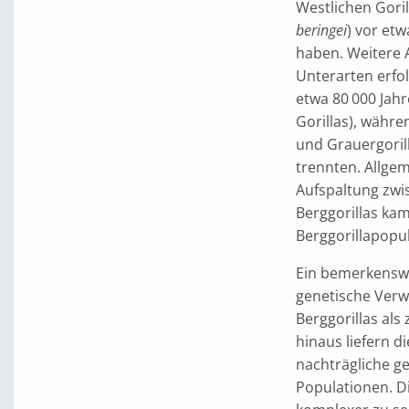
Westlichen Goril
beringei
) vor et
haben. Weitere 
Unterarten erfol
etwa 80 000 Jahr
Gorillas), währe
und Grauergorill
trennten. Allge
Aufspaltung zwi
Berggorillas ka
Berggorillapopu
Ein bemerkenswe
genetische Verw
Berggorillas als
hinaus liefern d
nachträgliche g
Populationen. Di