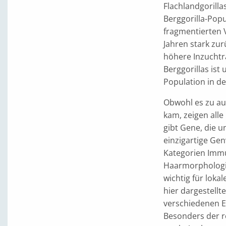
Flachlandgorilla
Berggorilla-Pop
fragmentierten 
Jahren stark zu
höhere Inzuchtr
Berggorillas ist
Population in d
Obwohl es zu au
kam, zeigen all
gibt Gene, die u
einzigartige Gen
Kategorien Immu
Haarmorphologie
wichtig für loka
hier dargestell
verschiedenen E
Besonders der re