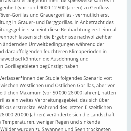
in als bisher angenommen. Beispielsweise kam es in
genheit (vor rund 9000-12 500 Jahren) zu Genfluss
iver-Gorillas und Grauergorillas - vermutlich erst
tung in Grauer- und Berggorillas. In Anbetracht des
itungsgebiets scheint diese Beobachtung erst einmal
ennoch lassen sich die Ergebnisse nachvollziehbar
sich ändernden Umweltbedingungen während der
und darauffolgenden feuchteren Klimaperioden in
limawechsel könnten die Ausdehnung und
 Gorillagebieten begünstigt haben.
Verfasser*innen der Studie folgendes Szenario vor:
wischen Westlichen und Östlichen Gorillas, aber vor
eitlichen Maximum (vor 50 000-26 000 Jahren), hatten
rillas ein weites Verbreitungsgebiet, das sich über
frikas erstreckte. Während des letzten Eiszeitlichen
6 000-20 000 Jahren) veränderte sich die Landschaft
e Temperaturen, weniger Regen und sinkende
t. Wälder wurden zu Savannen und Seen trockneten