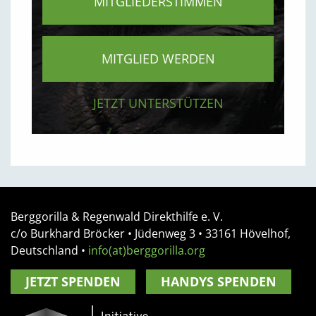
MITGLIEDERSTIMMEN
MITGLIED WERDEN
JETZT UNTERSTÜTZEN
Berggorilla & Regenwald Direkthilfe e. V.
c/o Burkhard Bröcker •
Jüdenweg 3
• 33161
Hövelhof,
Deutschland
•
info(at)berggorilla.org
JETZT SPENDEN
HANDYS SPENDEN