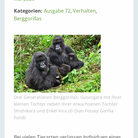
Kategorien:
Ausgabe 72
,
Verhalten
,
Berggorillas
Drei Generationen Berggorillas: Gutangara mit ihrer
kleinen Tochter neben ihrer erwachsenen Tochter
Shishikara und Enkel Kira (© Dian Fossey Gorilla
Fund)
Bei vielen Tierarten verlassen Individuen eines