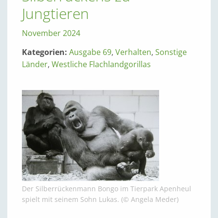
Jungtieren
November 2024
Kategorien:
Ausgabe 69
,
Verhalten
,
Sonstige
Länder
,
Westliche Flachlandgorillas
Der Silberrückenmann Bongo im Tierpark Apenheul
spielt mit seinem Sohn Lukas. (© Angela Meder)