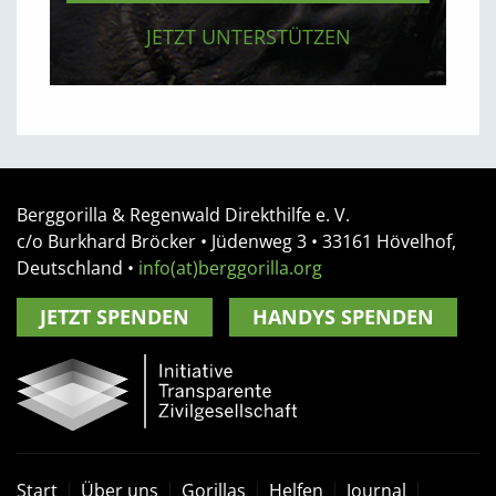
JETZT UNTERSTÜTZEN
Berggorilla & Regenwald Direkthilfe e. V.
c/o Burkhard Bröcker •
Jüdenweg 3
• 33161
Hövelhof,
Deutschland
•
info(at)berggorilla.org
JETZT SPENDEN
HANDYS SPENDEN
Start
Über uns
Gorillas
Helfen
Journal