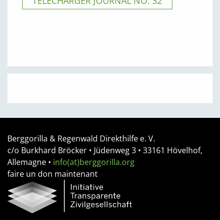
TÉLÉCHARGER JOURNAL NO. 32
Berggorilla & Regenwald Direkthilfe e. V.
c/o Burkhard Bröcker •
Jüdenweg 3
• 33161
Hövelhof,
Allemagne
•
info(at)berggorilla.org
faire un don maintenant