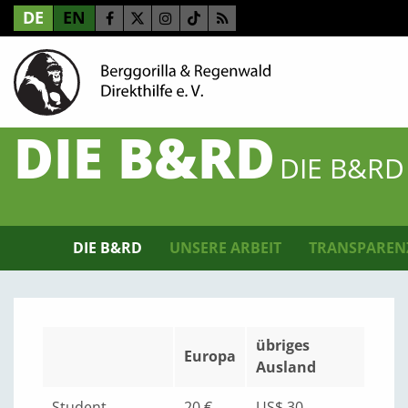
DE
EN
DIE B&RD
DIE B&RD
DIE B&RD
UNSERE ARBEIT
TRANSPAREN
übriges
Europa
Ausland
Student
20 €
US$ 30