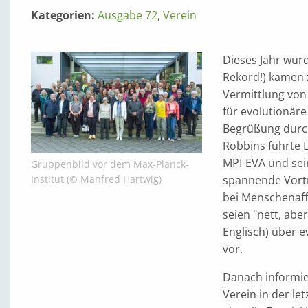
Kategorien:
Ausgabe 72
,
Verein
Dieses Jahr wurd
Rekord!) kamen 
Vermittlung von 
für evolutionäre
Begrüßung durc
Robbins führte 
MPI-EVA und sei
Gruppenbild vor dem Max-Planck-
spannende Vorträ
Institut (© Manfred Hartwig)
bei Menschenaffe
seien "nett, abe
Englisch) über e
vor.
Danach informie
Verein in der le