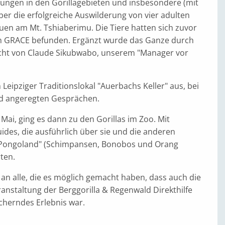
lungen in den Gorillagebieten und insbesondere (mit
über die erfolgreiche Auswilderung von vier adulten
uen am Mt. Tshiaberimu. Die Tiere hatten sich zuvor
n GRACE befunden. Ergänzt wurde das Ganze durch
cht von Claude Sikubwabo, unserem "Manager vor
 Leipziger Traditionslokal "Auerbachs Keller" aus, bei
d angeregten Gesprächen.
Mai, ging es dann zu den Gorillas im Zoo. Mit
des, die ausführlich über sie und die anderen
Pongoland" (Schimpansen, Bonobos und Orang
ten.
an alle, die es möglich gemacht haben, dass auch die
ranstaltung der Berggorilla & Regenwald Direkthilfe
cherndes Erlebnis war.